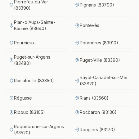
Pierrefeu-du-Var
Pignans (83790)
(83390)
Plan-d'Aups-Sainte-
Pontevès
Baume (83640)
Pourcieux
Pourrières (83910)
Puget-sur-Argens
Puget-Ville (83390)
(83480)
Rayol-Canadel-sur-Mer
Ramatuelle (83350)
(83820)
Régusse
Rians (83560)
Riboux (83105)
Rocbaron (83136)
Roquebrune-sur-Argens
Rougiers (83170)
(83520)