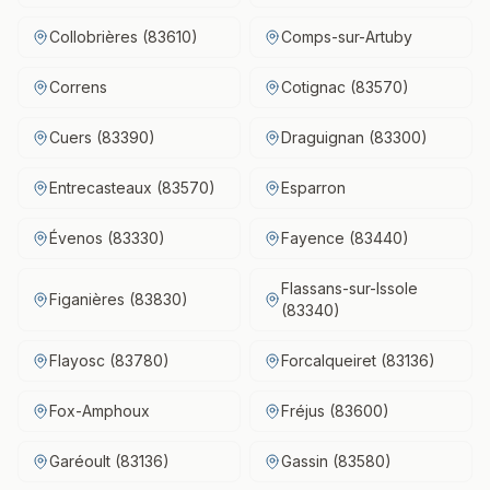
Collobrières (83610)
Comps-sur-Artuby
Correns
Cotignac (83570)
Cuers (83390)
Draguignan (83300)
Entrecasteaux (83570)
Esparron
Évenos (83330)
Fayence (83440)
Flassans-sur-Issole
Figanières (83830)
(83340)
Flayosc (83780)
Forcalqueiret (83136)
Fox-Amphoux
Fréjus (83600)
Garéoult (83136)
Gassin (83580)