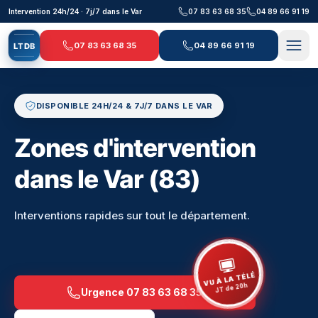
Aller au contenu principal
Intervention 24h/24 · 7j/7 dans le Var
07 83 63 68 35
04 89 66 91 19
07 83 63 68 35
04 89 66 91 19
L
T
D
B
DISPONIBLE 24H/24 & 7J/7 DANS LE VAR
Zones d'intervention
dans le Var (83)
Interventions rapides sur tout le département.
VU À LA TÉLÉ
JT de 20h
Urgence
07 83 63 68 35