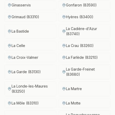
Ginasservis
Gonfaron (83590)
Grimaud (83310)
Hyères (83400)
La Cadière-d'Azur
La Bastide
(83740)
La Celle
La Crau (83260)
La Croix-Valmer
La Farlède (83210)
La Garde-Freinet
La Garde (83130)
(83680)
La Londe-les-Maures
La Martre
(83250)
La Môle (83310)
La Motte
La Roquebrussanne