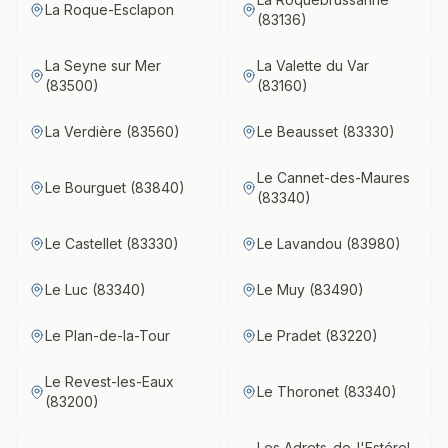
La Roque-Esclapon
(83136)
La Seyne sur Mer
La Valette du Var
(83500)
(83160)
La Verdière (83560)
Le Beausset (83330)
Le Cannet-des-Maures
Le Bourguet (83840)
(83340)
Le Castellet (83330)
Le Lavandou (83980)
Le Luc (83340)
Le Muy (83490)
Le Plan-de-la-Tour
Le Pradet (83220)
Le Revest-les-Eaux
Le Thoronet (83340)
(83200)
Les Adrets-de-l'Estérel