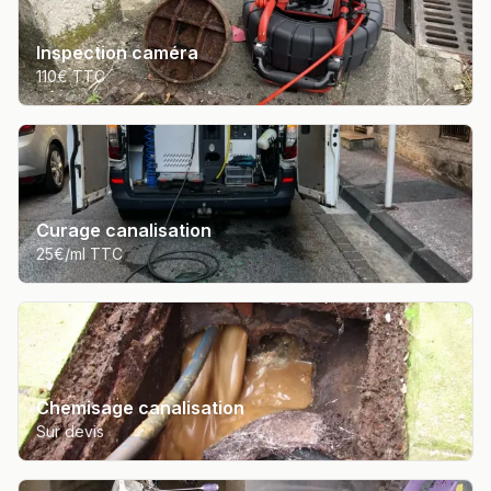
Inspection caméra
110€ TTC
Curage canalisation
25€/ml TTC
Chemisage canalisation
Sur devis