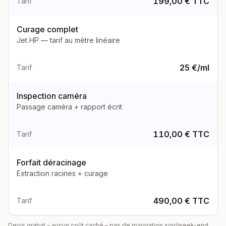
199,00 € TTC
Tarif
Curage complet
Jet HP — tarif au mètre linéaire
25 €/ml
Tarif
Inspection caméra
Passage caméra + rapport écrit
110,00 € TTC
Tarif
Forfait déracinage
Extraction racines + curage
490,00 € TTC
Tarif
Devis gratuit – aucun coût caché – pas de majoration soir/week-end.