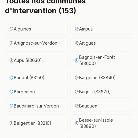
Toutes nos communes
d'intervention (
153
)
Aiguines
Ampus
Artignosc-sur-Verdon
Artigues
Bagnols-en-Forêt
Aups (83630)
(83600)
Bandol (83150)
Bargème (83840)
Bargemon
Barjols (83670)
Baudinard-sur-Verdon
Bauduen
Besse-sur-Issole
Belgentier (83210)
(83890)