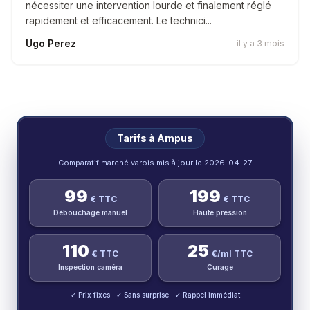
nécessiter une intervention lourde et finalement réglé
rapidement et efficacement. Le technici...
Ugo Perez
il y a 3 mois
Tarifs à
Ampus
Comparatif marché varois mis à jour le
2026-04-27
99
199
€ TTC
€ TTC
Débouchage manuel
Haute pression
110
25
€ TTC
€/ml TTC
Inspection caméra
Curage
✓ Prix fixes · ✓ Sans surprise · ✓ Rappel immédiat