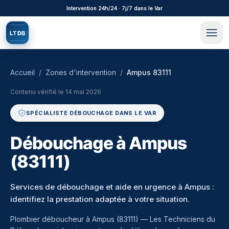
Aller au contenu principal
Intervention 24h/24 · 7j/7 dans le Var
L
T
D
B
Accueil
/
Zones d'intervention
/
Ampus 83111
Contenu vérifié le
14 mai 2026
SPÉCIALISTE DÉBOUCHAGE DANS LE VAR
Débouchage à Ampus
(83111)
Services de débouchage et aide en urgence à Ampus :
identifiez la prestation adaptée à votre situation.
Plombier déboucheur à
Ampus
(
83111
) — Les Techniciens du