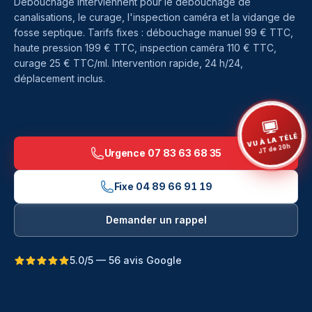
Débouchage interviennent pour le débouchage de
canalisations, le curage, l'inspection caméra et la vidange de
fosse septique. Tarifs fixes : débouchage manuel 99 € TTC,
haute pression 199 € TTC, inspection caméra 110 € TTC,
curage 25 € TTC/ml. Intervention rapide, 24 h/24,
déplacement inclus.
VU À LA TÉLÉ
JT de 20h
Urgence
07 83 63 68 35
Fixe
04 89 66 91 19
Demander un rappel
5.0/5 — 56 avis Google
Débouchage à Ampus — Les Techniciens du Déboucha