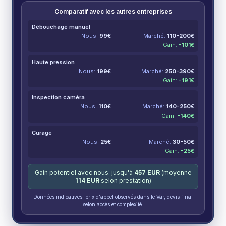
Comparatif avec les autres entreprises
Débouchage manuel
Nous:
99
€
Marché:
110-200
€
Gain:
-
101
€
Haute pression
Nous:
199
€
Marché:
250-390
€
Gain:
-
191
€
Inspection caméra
Nous:
110
€
Marché:
140-250
€
Gain:
-
140
€
Curage
Nous:
25
€
Marché:
30-50
€
Gain:
-
25
€
Gain potentiel avec nous: jusqu'à
457
EUR
(moyenne
114
EUR
selon prestation)
Données indicatives: prix d'appel observés dans le Var, devis final
selon accès et complexité.