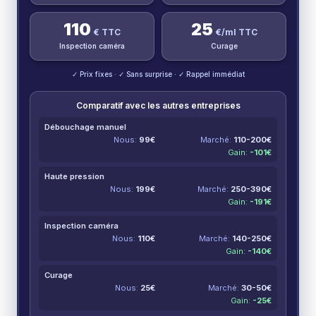
110
25
€ TTC
€/ml TTC
Inspection caméra
Curage
✓ Prix fixes · ✓ Sans surprise · ✓ Rappel immédiat
Comparatif avec les autres entreprises
Débouchage manuel
Nous:
99
€
Marché:
110-200
€
Gain:
-
101
€
Haute pression
Nous:
199
€
Marché:
250-390
€
Gain:
-
191
€
Inspection caméra
Nous:
110
€
Marché:
140-250
€
Gain:
-
140
€
Curage
Nous:
25
€
Marché:
30-50
€
Gain:
-
25
€