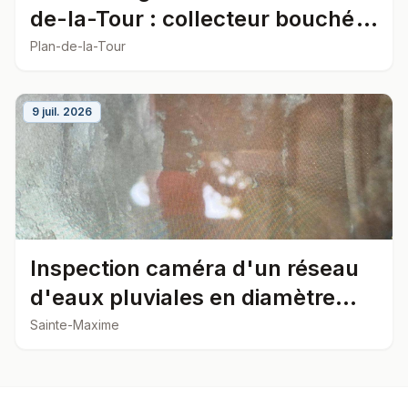
de-la-Tour : collecteur bouché
par des racines
Plan-de-la-Tour
9 juil. 2026
Inspection caméra d'un réseau
d'eaux pluviales en diamètre
300 à Sainte-Maxime
Sainte-Maxime