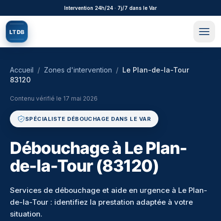
Aller au contenu principal
Intervention 24h/24 · 7j/7 dans le Var
L
T
D
B
Accueil
/
Zones d'intervention
/
Le Plan-de-la-Tour
83120
Contenu vérifié le
17 mai 2026
SPÉCIALISTE DÉBOUCHAGE DANS LE VAR
Débouchage à Le Plan-
de-la-Tour (83120)
Services de débouchage et aide en urgence à Le Plan-
de-la-Tour : identifiez la prestation adaptée à votre
situation.