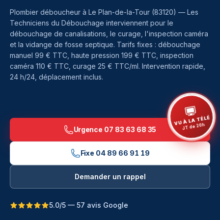
Plombier déboucheur à
Le Plan-de-la-Tour
(
83120
) — Les
Techniciens du Débouchage interviennent pour le
débouchage de canalisations, le curage, l'inspection caméra
et la vidange de fosse septique. Tarifs fixes : débouchage
manuel 99 € TTC, haute pression 199 € TTC, inspection
caméra 110 € TTC, curage 25 € TTC/ml. Intervention rapide,
24 h/24, déplacement inclus.
VU À LA TÉLÉ
JT de 20h
Urgence
07 83 63 68 35
Fixe
04 89 66 91 19
Demander un rappel
5.0/5 — 57 avis Google
Débouchage à Le Plan-de-la-Tour — Les Techniciens 