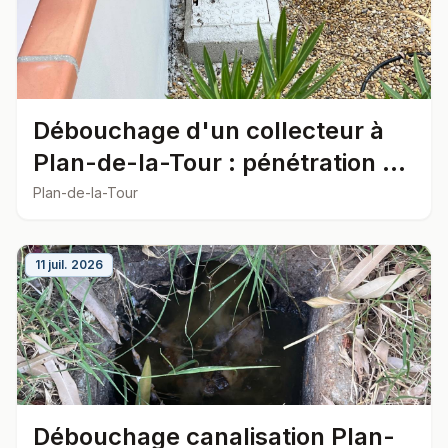
Débouchage d'un collecteur à
Plan-de-la-Tour : pénétration de
racines repérée à 8 mètres
Plan-de-la-Tour
11 juil. 2026
Débouchage canalisation Plan-