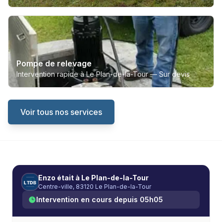
Pompe de relevage
Intervention rapide à Le Plan-de-la-Tour —
Sur devis
Voir tous nos services
Enzo
était à
Le Plan-de-la-Tour
L
T
D
B
Centre-ville, 83120 Le Plan-de-la-Tour
Intervention en cours depuis
05h05