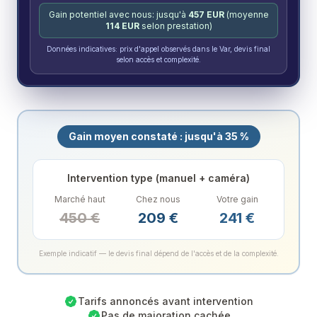
Gain potentiel avec nous: jusqu'à
457
EUR
(moyenne
114
EUR
selon prestation)
Données indicatives: prix d'appel observés dans le Var, devis final
selon accès et complexité.
Gain moyen constaté : jusqu'à 35 %
Intervention type (manuel + caméra)
Marché haut
Chez nous
Votre gain
450
€
209
€
241
€
Exemple indicatif — le devis final dépend de l'accès et de la complexité.
Tarifs annoncés avant intervention
Pas de majoration cachée