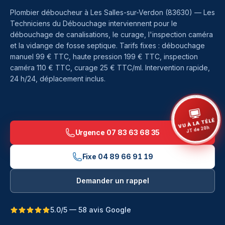
Plombier déboucheur à
Les Salles-sur-Verdon
(
83630
) — Les
Techniciens du Débouchage interviennent pour le
débouchage de canalisations, le curage, l'inspection caméra
et la vidange de fosse septique. Tarifs fixes : débouchage
manuel 99 € TTC, haute pression 199 € TTC, inspection
caméra 110 € TTC, curage 25 € TTC/ml. Intervention rapide,
24 h/24, déplacement inclus.
VU À LA TÉLÉ
JT de 20h
Urgence
07 83 63 68 35
Fixe
04 89 66 91 19
Demander un rappel
5.0/5 — 58 avis Google
Débouchage à Les Salles-sur-Verdon — Les Technicie