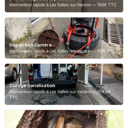
Intervention rapide à Les Salles-sur-Verdon —
199€ TTC
Inspection caméra
Intervention rapide à Les Salles-sur-Verdon —
110€ TTC
Curage canalisation
Intervention rapide à Les Salles-sur-Verdon —
25€/ml
TTC