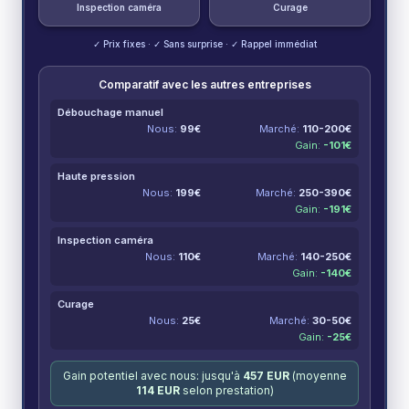
Inspection caméra
Curage
✓ Prix fixes · ✓ Sans surprise · ✓ Rappel immédiat
Comparatif avec les autres entreprises
Débouchage manuel
Nous:
99
€
Marché:
110-200
€
Gain:
-
101
€
Haute pression
Nous:
199
€
Marché:
250-390
€
Gain:
-
191
€
Inspection caméra
Nous:
110
€
Marché:
140-250
€
Gain:
-
140
€
Curage
Nous:
25
€
Marché:
30-50
€
Gain:
-
25
€
Gain potentiel avec nous: jusqu'à
457
EUR
(moyenne
114
EUR
selon prestation)