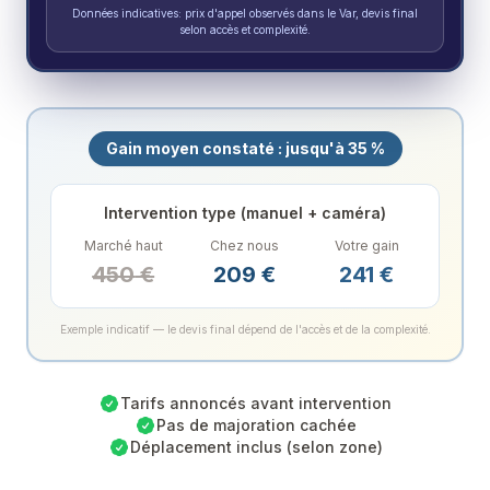
Données indicatives: prix d'appel observés dans le Var, devis final
selon accès et complexité.
Gain moyen constaté : jusqu'à 35 %
Intervention type (manuel + caméra)
Marché haut
Chez nous
Votre gain
450
€
209
€
241
€
Exemple indicatif — le devis final dépend de l'accès et de la complexité.
Tarifs annoncés avant intervention
Pas de majoration cachée
Déplacement inclus (selon zone)