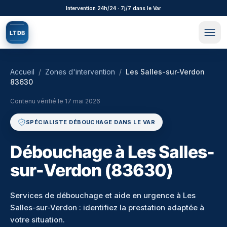
Aller au contenu principal
Intervention 24h/24 · 7j/7 dans le Var
L
T
D
B
Accueil
/
Zones d'intervention
/
Les Salles-sur-Verdon
83630
Contenu vérifié le
17 mai 2026
SPÉCIALISTE DÉBOUCHAGE DANS LE VAR
Débouchage à Les Salles-
sur-Verdon (83630)
Services de débouchage et aide en urgence à Les
Salles-sur-Verdon : identifiez la prestation adaptée à
votre situation.