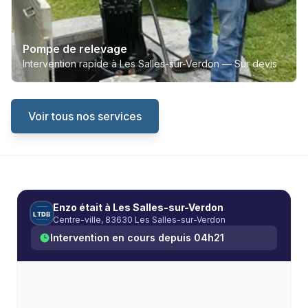
Pompe de relevage
Intervention rapide à Les Salles-sur-Verdon —
Sur devis
Voir tous nos services
Enzo
était à
Les Salles-sur-Verdon
L
T
D
B
Centre-ville, 83630 Les Salles-sur-Verdon
Intervention en cours depuis
04h21