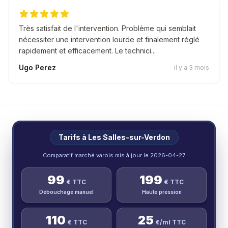
Très satisfait de l'intervention. Problème qui semblait
nécessiter une intervention lourde et finalement réglé
rapidement et efficacement. Le technici...
Ugo Perez
il y a 3 mois
Tarifs à
Les Salles-sur-Verdon
Comparatif marché varois mis à jour le
2026-04-27
99
199
€ TTC
€ TTC
Débouchage manuel
Haute pression
110
25
€ TTC
€/ml TTC