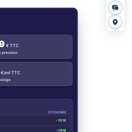
9
€ TTC
e pression
€/ml TTC
urage
ÉCONOMIE
-
101
€
-
191
€