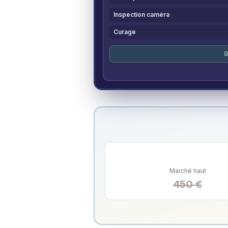
Inspection caméra
Curage
G
Marché haut
450
€