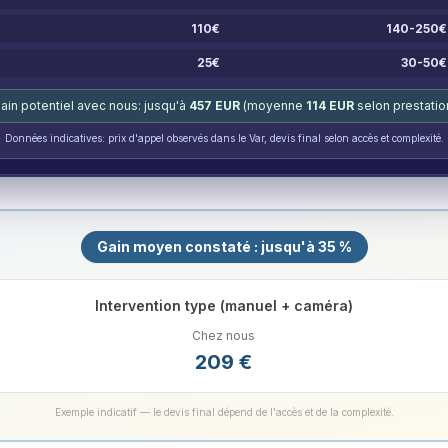
110
€
140-250
€
25
€
30-50
€
ain potentiel avec nous: jusqu'à
457
EUR
(moyenne
114
EUR
selon prestatio
Données indicatives: prix d'appel observés dans le Var, devis final selon accès et complexité.
Gain moyen constaté : jusqu'à 35 %
Intervention type (manuel + caméra)
Chez nous
209
€
Exemple indicatif — le devis final dépend de l'accès et de la complexité.