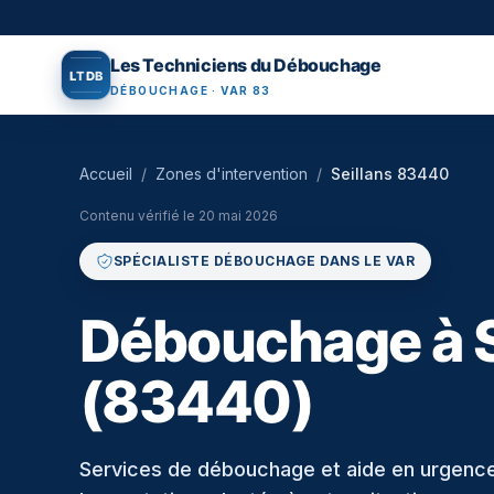
Aller au contenu principal
Les Techniciens du Débouchage
L
T
D
B
DÉBOUCHAGE · VAR 83
Accueil
/
Zones d'intervention
/
Seillans 83440
Contenu vérifié le
20 mai 2026
SPÉCIALISTE DÉBOUCHAGE DANS LE VAR
Débouchage à S
(83440)
Services de débouchage et aide en urgence à