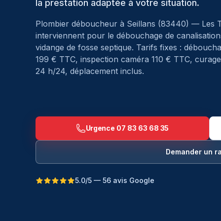
la prestation adaptée à votre situation.
Plombier déboucheur à
Seillans
(
83440
) — Les 
interviennent pour le débouchage de canalisations
vidange de fosse septique. Tarifs fixes : débouc
199 € TTC, inspection caméra 110 € TTC, curage 
24 h/24, déplacement inclus.
Urgence
07 83 63 68 35
Demander un r
5.0/5 — 56 avis Google
Débouchage à Seillans — Les Techniciens du D