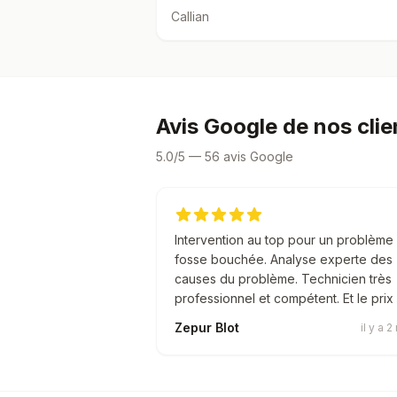
inspection vidéo
Callian
d'une canalisatio
à Callian
Avis Google de nos clie
5.0/5 — 56 avis Google
Intervention au top pour un problème
fosse bouchée. Analyse experte des
causes du problème. Technicien très
professionnel et compétent. Et le prix .
Zepur Blot
il y a 