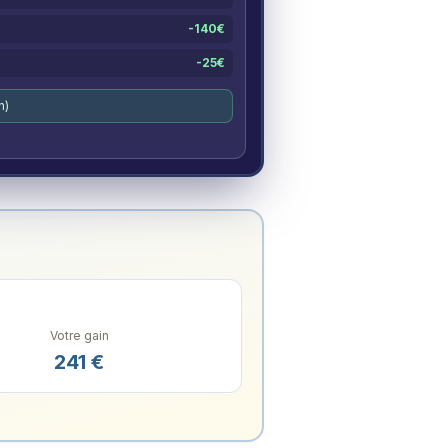
-
140
€
-
25
€
n)
Votre gain
241
€