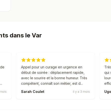
n
nts dans le Var
 de
Appel pour un curage en urgence en
Très
début de soirée : déplacement rapide,
qui 
avec le sourire et la bonne humeur. Très
lour
..
compétent, connaît son métier, est d...
effi
Sarah Coulet
Ugo
2 mois
il y a 3 mois