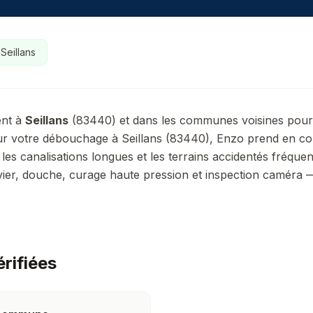
à
Seillans
ent à
Seillans
(
83440
) et dans les communes voisines pou
 votre débouchage à Seillans (83440), Enzo prend en comp
 les canalisations longues et les terrains accidentés fréque
r, douche, curage haute pression et inspection caméra — 
érifiées