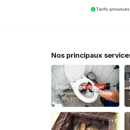
Tarifs annoncés 
Nos principaux services
Débouchage manuel
Intervention rapide à Seillans
—
99€ TTC