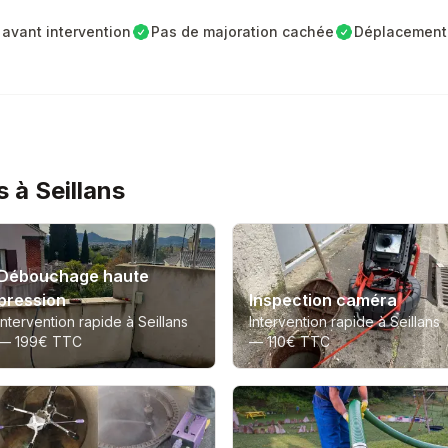
avant intervention
Pas de majoration cachée
Déplacement 
 à Seillans
Débouchage haute
pression
Inspection caméra
Intervention rapide à Seillans
Intervention rapide à Seillans
—
199€ TTC
—
110€ TTC