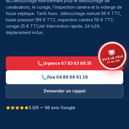
du Débouchage interviennent pour le débouchage de
canalisations, le curage, l'inspection caméra et la vidange de
fosse septique. Tarifs fixes : débouchage manuel 99 € TTC,
haute pression 199 € TTC, inspection caméra 110 € TTC,
curage 25 € TTC/ml. Intervention rapide, 24 h/24,
déplacement inclus.
VU À LA TÉLÉ
JT de 20h
Urgence
07 83 63 68 35
Fixe
04 89 66 91 19
Demander un rappel
5.0/5 — 56 avis Google
Débouchage à Cotignac — Les Techniciens du Débouc