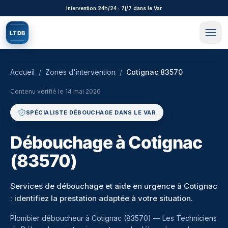
Aller au contenu principal
Intervention 24h/24 · 7j/7 dans le Var
L
T
D
B
Accueil
/
Zones d'intervention
/
Cotignac 83570
Contenu vérifié le
14 mai 2026
SPÉCIALISTE DÉBOUCHAGE DANS LE VAR
Débouchage à Cotignac
(83570)
Services de débouchage et aide en urgence à Cotignac
: identifiez la prestation adaptée à votre situation.
Plombier déboucheur à
Cotignac
(
83570
) — Les Techniciens