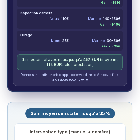
Gain:
-
191
€
Inspection caméra
Nous:
110
€
Marché:
140-250
€
Gain:
-
140
€
Curage
Nous:
25
€
Marché:
30-50
€
Gain:
-
25
€
Gain potentiel avec nous: jusqu'à
457
EUR
(moyenne
114
EUR
selon prestation)
Données indicatives: prix d'appel observés dans le Var, devis final
selon accès et complexité.
Gain moyen constaté : jusqu'à 35 %
Intervention type (manuel + caméra)