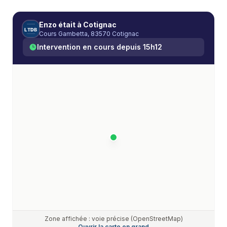
Enzo
était à
Cotignac
L
T
D
B
Cours Gambetta, 83570 Cotignac
Intervention en cours depuis
15h12
Zone affichée : voie précise (OpenStreetMap)
Ouvrir la carte en grand