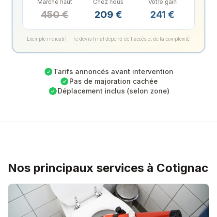
Marché haut
Chez nous
Votre gain
450
€
209
€
241
€
Exemple indicatif — le devis final dépend de l'accès et de la complexité.
Tarifs annoncés avant intervention
Pas de majoration cachée
Déplacement inclus (selon zone)
Nos principaux services à Cotignac