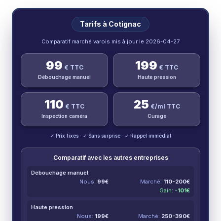
Tarifs à
Cotignac
Comparatif marché varois mis à jour le
2026-04-27
99
199
€ TTC
€ TTC
Débouchage manuel
Haute pression
110
25
€ TTC
€/ml TTC
Inspection caméra
Curage
✓ Prix fixes · ✓ Sans surprise · ✓ Rappel immédiat
Comparatif avec les autres entreprises
Débouchage manuel
Nous:
99
€
Marché:
110-200
€
Gain:
-
101
€
Haute pression
Nous:
199
€
Marché:
250-390
€