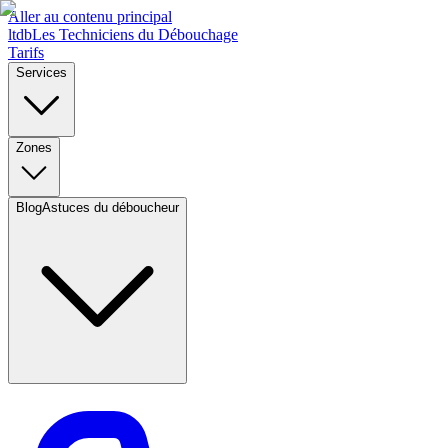
Aller au contenu principal
l
t
d
b
Les Techniciens du Débouchage
Tarifs
Services
Zones
Blog
Astuces du déboucheur