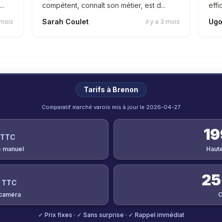
..
compétent, connaît son métier, est d...
effi
Sarah Coulet
Ugo
2 mois
il y a 3 mois
Tarifs à
Brenon
Comparatif marché varois mis à jour le
2026-04-27
19
 TTC
 manuel
Haut
25
 TTC
 caméra
C
✓ Prix fixes · ✓ Sans surprise · ✓ Rappel immédiat