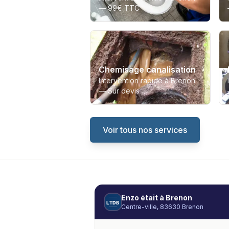
—
99€ TTC
Chemisage canalisation
Intervention rapide à Brenon
—
Sur devis
Voir tous nos services
Enzo
était à
Brenon
L
T
D
B
Centre-ville, 83630 Brenon