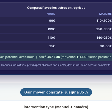
Comparatif avec les autres entreprises
NOUS
MARCHÉ
99
€
110-200
€
199
€
250-390
€
110
€
140-250
€
25
€
30-50
€
ain potentiel avec nous: jusqu'à
457
EUR
(moyenne
114
EUR
selon prestatio
Données indicatives: prix d'appel observés dans le Var, devis final selon accès et complexité.
Gain moyen constaté : jusqu'à 35 %
Intervention type (manuel + caméra)