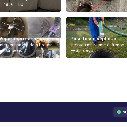
—
199€ TTC
—
110€ TTC
Réparation canalisation
Pose fosse septique
Intervention rapide à Brenon
Intervention rapide à Brenon
—
Sur devis
—
Sur devis
In