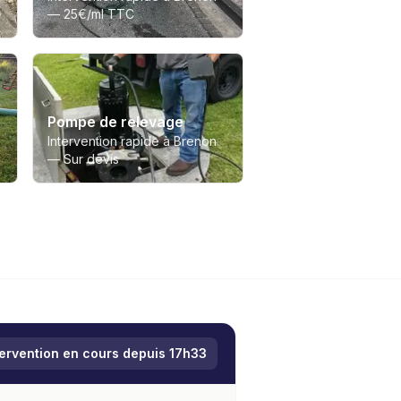
—
25€/ml TTC
Pompe de relevage
Intervention rapide à Brenon
—
Sur devis
tervention en cours depuis
17h33