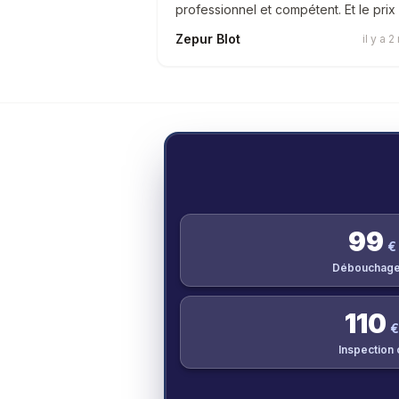
professionnel et compétent. Et le prix .
Zepur Blot
il y a 
99
€
Débouchage
110
€
Inspection