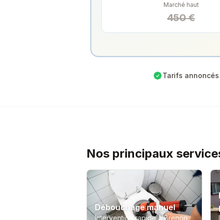
Marché haut
450
€
Tarifs annoncés 
Nos principaux service
Débouchage manuel
Intervention rapide à Brenon