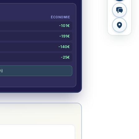
ÉCONOMIE
-
101
€
-
191
€
-
140
€
-
25
€
n)