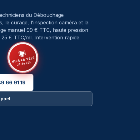
Techniciens du Débouchage
, le curage, l'inspection caméra et la
hage manuel 99 € TTC, haute pression
25 € TTC/ml. Intervention rapide,
VU À LA TÉLÉ
JT de 20h
9 66 91 19
appel
bouchage