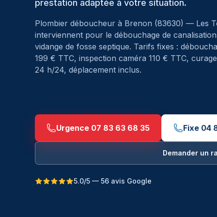
prestation adaptée à votre situation.
Plombier déboucheur à
Brenon
(
83630
) — Les 
interviennent pour le débouchage de canalisations
vidange de fosse septique. Tarifs fixes : débouc
199 € TTC, inspection caméra 110 € TTC, curage 
24 h/24, déplacement inclus.
Urgence
07 83 63 68 35
Fixe
04 8
Demander un r
5.0/5 — 56 avis Google
Débouchage à Brenon — Les Techniciens du Dé