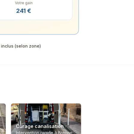
Votre gain
241
€
inclus (selon zone)
Curage canalisation
Intervention rapide à Brenon