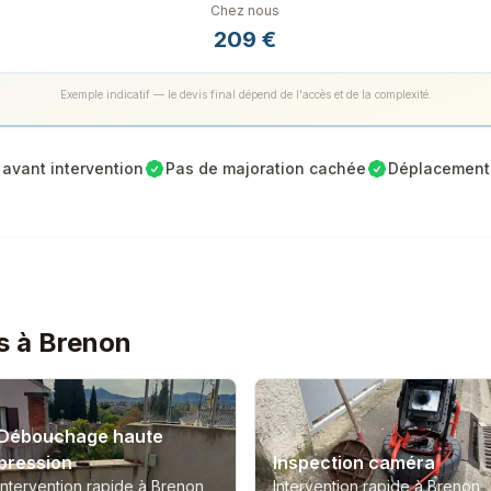
Chez nous
209
€
Exemple indicatif — le devis final dépend de l'accès et de la complexité.
avant intervention
Pas de majoration cachée
Déplacement 
s à Brenon
Débouchage haute
pression
Inspection caméra
Intervention rapide à Brenon
Intervention rapide à Brenon