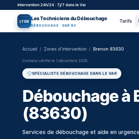
Aller au contenu principal
Intervention 24h/24 · 7j/7 dans le Var
Les Techniciens du Débouchage
Tarifs
L
T
D
B
DÉBOUCHAGE · VAR 83
Accueil
/
Zones d'intervention
/
Brenon 83630
Contenu vérifié le
1 décembre 2025
SPÉCIALISTE DÉBOUCHAGE DANS LE VAR
Débouchage à 
(83630)
Services de débouchage et aide en urgence à