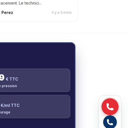
cacement. Le technici...
 Perez
il y a 3 mois
9
€ TTC
e pression
€/ml TTC
urage