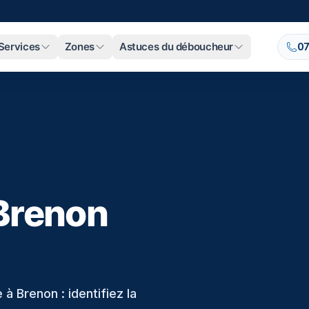
Services
Zones
Astuces du déboucheur
07
Brenon
 Brenon : identifiez la