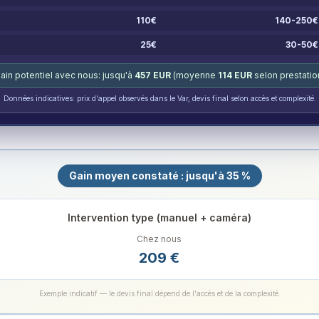
110
€
140-250
€
25
€
30-50
€
ain potentiel avec nous: jusqu'à
457
EUR
(moyenne
114
EUR
selon prestatio
Données indicatives: prix d'appel observés dans le Var, devis final selon accès et complexité.
Gain moyen constaté : jusqu'à 35 %
Intervention type (manuel + caméra)
Chez nous
209
€
Exemple indicatif — le devis final dépend de l'accès et de la complexité.