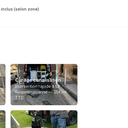
inclus (selon zone)
Curage canalisation
Intervention rapide à La
Roquebrussanne —
25€/ml
TTC