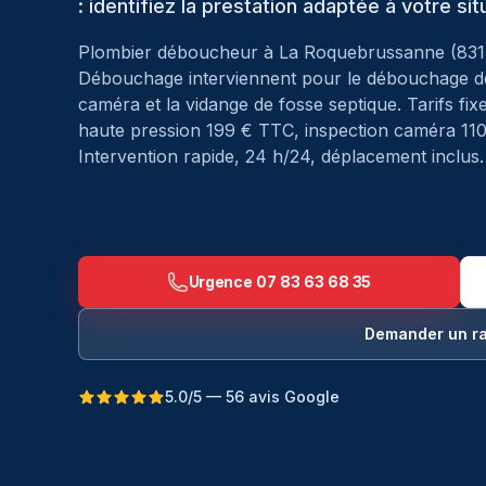
: identifiez la prestation adaptée à votre sit
Plombier déboucheur à
La Roquebrussanne
(
831
Débouchage interviennent pour le débouchage de c
caméra et la vidange de fosse septique. Tarifs f
haute pression 199 € TTC, inspection caméra 11
Intervention rapide, 24 h/24, déplacement inclus.
Urgence
07 83 63 68 35
Demander un r
5.0/5 — 56 avis Google
Débouchage à La Roquebrussanne — Les Techni