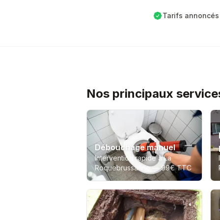
Tarifs annoncés 
Nos principaux servic
Débouchage manuel
Intervention rapide à La
Roquebrussanne —
99€ TTC