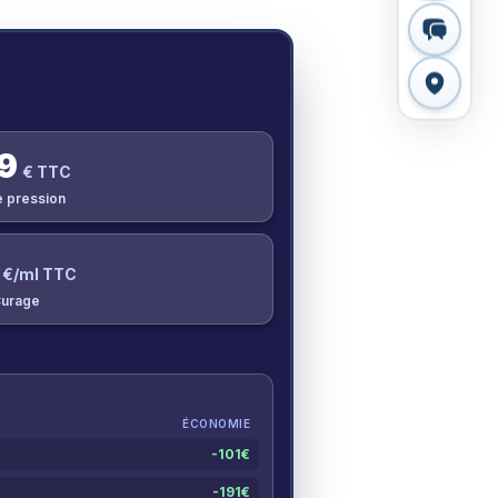
9
€ TTC
e pression
€/ml TTC
urage
ÉCONOMIE
-
101
€
-
191
€