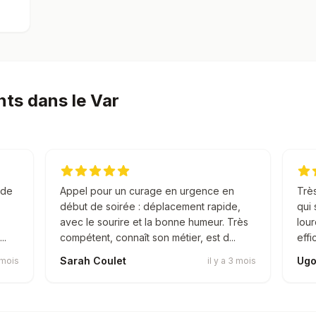
nts dans le Var
 de
Appel pour un curage en urgence en
Très
début de soirée : déplacement rapide,
qui 
avec le sourire et la bonne humeur. Très
lour
..
compétent, connaît son métier, est d...
effi
Sarah Coulet
Ugo
2 mois
il y a 3 mois