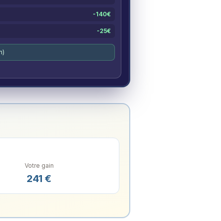
-
140
€
-
25
€
n)
Votre gain
241
€