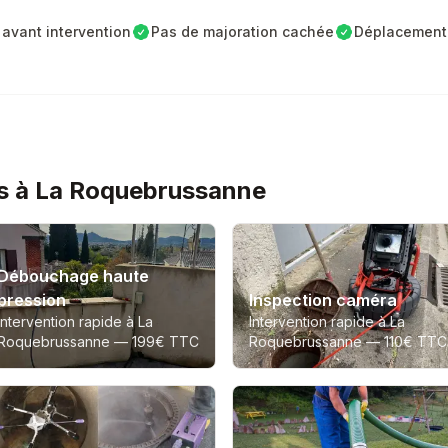
avant intervention
Pas de majoration cachée
Déplacement 
es à La Roquebrussanne
Débouchage haute
pression
Inspection caméra
Intervention rapide à La
Intervention rapide à La
Roquebrussanne —
199€ TTC
Roquebrussanne —
110€ TTC