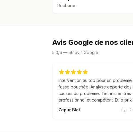
fosse septique et
Rocbaron
drainage à
Rocbaron
Avis Google de nos clie
5.0/5 — 56 avis Google
Intervention au top pour un problème
fosse bouchée. Analyse experte des
causes du problème. Technicien très
professionnel et compétent. Et le prix .
Zepur Blot
il y a 