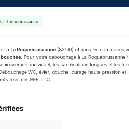
à
La Roquebrussanne
ent à
La Roquebrussanne
(
83136
) et dans les communes v
n bouchée
.
Pour votre débouchage à La Roquebrussanne (
ssainissement individuel, les canalisations longues et les te
Débouchage WC, évier, douche, curage haute pression et 
arifs fixes dès 99€ TTC.
érifiées