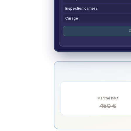
Inspection caméra
Curage
G
Marché haut
450
€