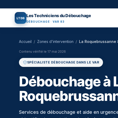
Aller au contenu principal
Les Techniciens du Débouchage
L
T
D
B
DÉBOUCHAGE · VAR 83
Accueil
/
Zones d'intervention
/
La Roquebrussanne 
Contenu vérifié le
17 mai 2026
SPÉCIALISTE DÉBOUCHAGE DANS LE VAR
Débouchage à 
Roquebrussann
Services de débouchage et aide en urgenc