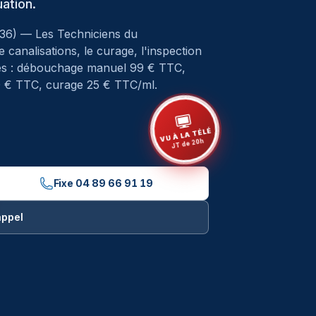
uation.
36
) — Les Techniciens du
analisations, le curage, l'inspection
ixes : débouchage manuel 99 € TTC,
0 € TTC, curage 25 € TTC/ml.
VU À LA TÉLÉ
JT de 20h
Fixe
04 89 66 91 19
appel
ciens du Débouchage