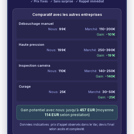
✓ Prix fixes · ✓ Sans surprise · ✓ Rappel immédiat
Comparatif avec les autres entreprises
Débouchage manuel
Nous:
99
€
Marché:
110-200
€
Gain:
-
101
€
Haute pression
Nous:
199
€
Marché:
250-390
€
Gain:
-
191
€
Inspection caméra
Nous:
110
€
Marché:
140-250
€
Gain:
-
140
€
Curage
Nous:
25
€
Marché:
30-50
€
Gain:
-
25
€
Gain potentiel avec nous: jusqu'à
457
EUR
(moyenne
114
EUR
selon prestation)
Données indicatives: prix d'appel observés dans le Var, devis final
selon accès et complexité.