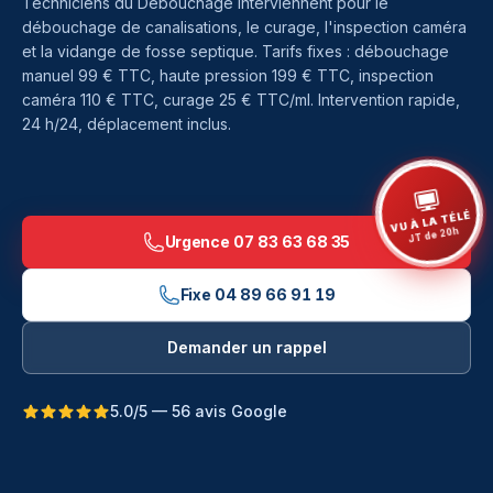
Techniciens du Débouchage interviennent pour le
débouchage de canalisations, le curage, l'inspection caméra
et la vidange de fosse septique. Tarifs fixes : débouchage
manuel 99 € TTC, haute pression 199 € TTC, inspection
caméra 110 € TTC, curage 25 € TTC/ml. Intervention rapide,
24 h/24, déplacement inclus.
VU À LA TÉLÉ
JT de 20h
Urgence
07 83 63 68 35
Fixe
04 89 66 91 19
Demander un rappel
5.0/5 — 56 avis Google
Débouchage à Pontevès — Les Techniciens du Débouc