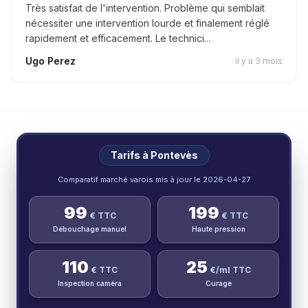
Très satisfait de l'intervention. Problème qui semblait
nécessiter une intervention lourde et finalement réglé
rapidement et efficacement. Le technici...
Ugo Perez
il y a 3 mois
Tarifs à
Pontevès
Comparatif marché varois mis à jour le
2026-04-27
99
199
€ TTC
€ TTC
Débouchage manuel
Haute pression
110
25
€ TTC
€/ml TTC
Inspection caméra
Curage