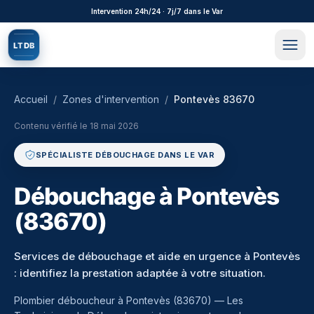
Aller au contenu principal
Intervention 24h/24 · 7j/7 dans le Var
L
T
D
B
Accueil
/
Zones d'intervention
/
Pontevès 83670
Contenu vérifié le
18 mai 2026
SPÉCIALISTE DÉBOUCHAGE DANS LE VAR
Débouchage à Pontevès
(83670)
Services de débouchage et aide en urgence à Pontevès
: identifiez la prestation adaptée à votre situation.
Plombier déboucheur à
Pontevès
(
83670
) — Les