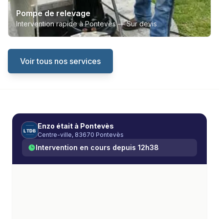
Pompe de relevage
Intervention rapide à Pontevès —
Sur devis
Voir tous nos services
Enzo
était à
Pontevès
L
T
D
B
Centre-ville, 83670 Pontevès
Intervention en cours depuis
12h38