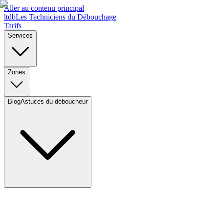
Aller au contenu principal
l
t
d
b
Les Techniciens du Débouchage
Tarifs
Services
Zones
Blog
Astuces du déboucheur