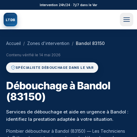
Aller au contenu principal
Intervention 24h/24 · 7j/7 dans le Var
L
T
D
B
Accueil
/
Zones d'intervention
/
Bandol 83150
Contenu vérifié le
14 mai 2026
SPÉCIALISTE DÉBOUCHAGE DANS LE VAR
Débouchage à Bandol
(83150)
Services de débouchage et aide en urgence à Bandol :
identifiez la prestation adaptée à votre situation.
Plombier déboucheur à
Bandol
(
83150
) — Les Techniciens