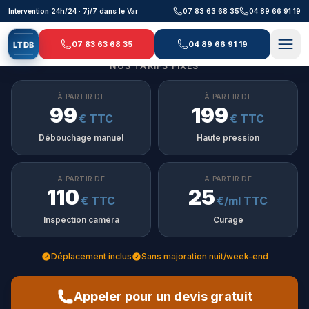
Aller au contenu principal
Intervention 24h/24 · 7j/7 dans le Var
07 83 63 68 35
04 89 66 91 19
07 83 63 68 35
04 89 66 91 19
L
T
D
B
NOS TARIFS FIXES
À PARTIR DE
À PARTIR DE
99
199
€ TTC
€ TTC
Débouchage manuel
Haute pression
À PARTIR DE
À PARTIR DE
110
25
€ TTC
€/ml TTC
Inspection caméra
Curage
Déplacement inclus
Sans majoration nuit/week-end
Appeler pour un devis gratuit