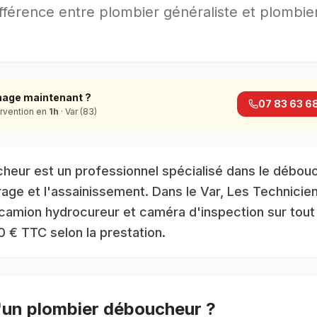
fférence entre plombier généraliste et plombi
hage maintenant ?
07 83 63 6
ervention en
1h
· Var (83)
heur est un professionnel spécialisé dans le débou
urage et l'assainissement. Dans le Var, Les Technic
 camion hydrocureur et caméra d'inspection sur tout
0 € TTC selon la prestation.
'un plombier déboucheur ?