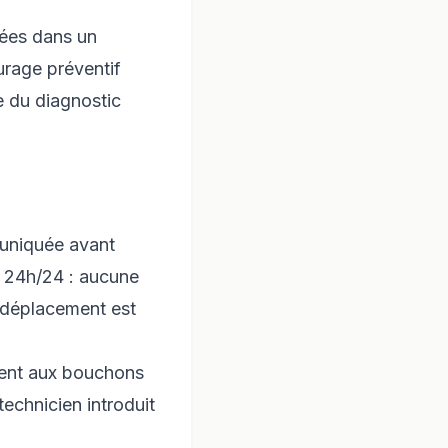
sées dans un
urage préventif
e du diagnostic
muniquée avant
et 24h/24 : aucune
e déplacement est
ient aux bouchons
echnicien introduit