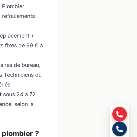
- Plombier
, refoulements
 déplacement +
s fixes de 99 € à
raires de bureau,
es Techniciens du
riés.
t sous 24 à 72
ence, selon la
 plombier ?