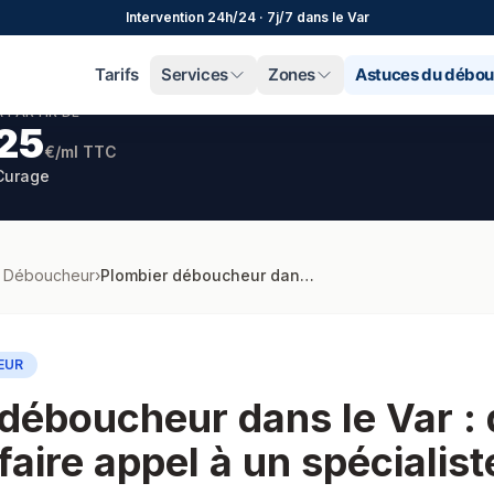
Intervention 24h/24 · 7j/7 dans le Var
Tarifs
Services
Zones
Astuces du débo
À PARTIR DE
25
€/ml TTC
Curage
s Déboucheur
›
Plombier déboucheur dans le Var : quand et pourquoi faire appel à un spécialiste
EUR
déboucheur dans le Var :
faire appel à un spécialist