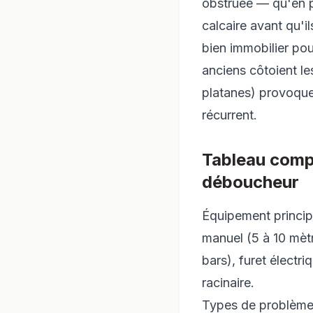
obstruée — qu'en pr
calcaire avant qu'
bien immobilier pou
anciens côtoient le
platanes) provoque 
récurrent.
Tableau compa
déboucheur
Équipement principa
manuel (5 à 10 mèt
bars), furet élect
racinaire.
Types de problèmes 