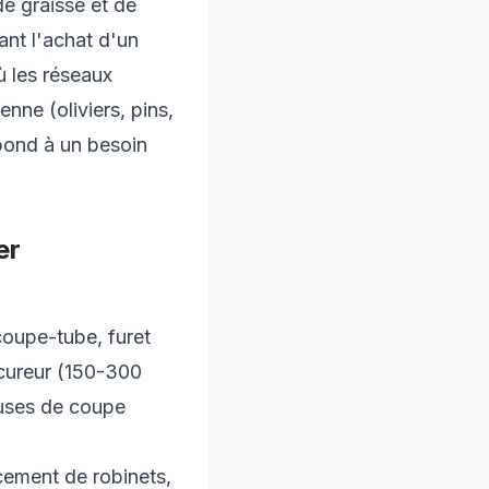
de graisse et de
ant l'achat d'un
ù les réseaux
nne (oliviers, pins,
épond à un besoin
er
coupe-tube, furet
cureur (150-300
buses de coupe
acement de robinets,