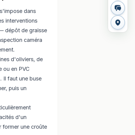
 s'impose dans
es interventions
 — dépôt de graisse
inspection caméra
ement.
ines d'oliviers, de
ite ou en PVC
. Il faut une buse
er, puis un
ticulièrement
acités d'un
r former une croûte