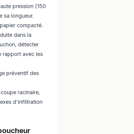
aute pression (150
te sa longueur.
, papier compacté.
duite dans la
bouchon, détecter
un rapport avec les
ge préventif des
coupe racinaire,
xes d'infiltration
éboucheur