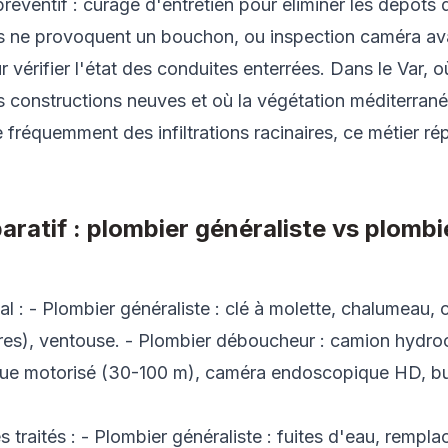
éventif : curage d'entretien pour éliminer les dépôts 
ils ne provoquent un bouchon, ou inspection caméra av
r vérifier l'état des conduites enterrées. Dans le Var, o
s constructions neuves et où la végétation méditerranée
fréquemment des infiltrations racinaires, ce métier r
ratif : plombier généraliste vs plombi
l : - Plombier généraliste : clé à molette, chalumeau, 
res), ventouse. - Plombier déboucheur : camion hydro
rique motorisé (30-100 m), caméra endoscopique HD, 
traités : - Plombier généraliste : fuites d'eau, rempl