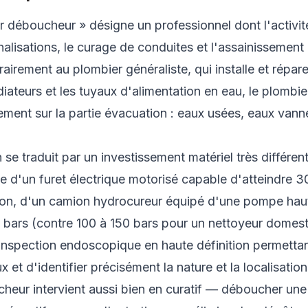
 déboucheur » désigne un professionnel dont l'activité
lisations, le curage de conduites et l'assainissement
irement au plombier généraliste, qui installe et répare 
diateurs et les tuyaux d'alimentation en eau, le plomb
ement sur la partie évacuation : eaux usées, eaux vann
n se traduit par un investissement matériel très différe
 d'un furet électrique motorisé capable d'atteindre 3
ion, d'un camion hydrocureur équipé d'une pompe hau
0 bars (contre 100 à 150 bars pour un nettoyeur domest
inspection endoscopique en haute définition permettant
ux et d'identifier précisément la nature et la localisati
heur intervient aussi bien en curatif — déboucher une 