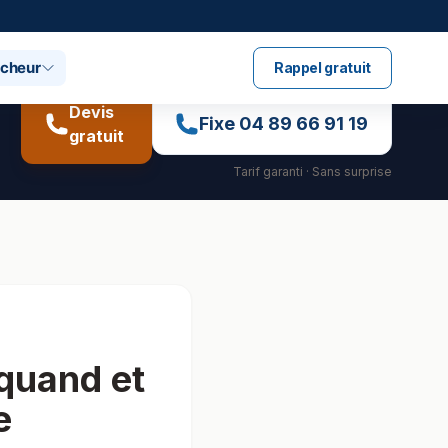
ucheur
Rappel gratuit
Devis
Fixe
04 89 66 91 19
gratuit
Tarif garanti · Sans surprise
 quand et
e