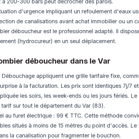
et à 200-300 bars peut décrocher des parois.
situation d'urgence impliquant un refoulement d'eaux u
ction de canalisations avant achat immobilier ou un c
mbier déboucheur est le professionnel adapté. Il dispos
itement (hydrocureur) en un seul déplacement.
lombier déboucheur dans le Var
 Débouchage appliquent une grille tarifaire fixe, com
urprise à la facturation. Les prix sont identiques 7j/7 
pliquée les soirs, les week-ends ou les jours fériés. L
tarif sur tout le département du Var (83).
 au furet électrique : 99 € TTC. Cette méthode conv
les situés à moins de 15 mètres du point d'accès. Le t
ans la canalisation pour fragmenter le bouchon.