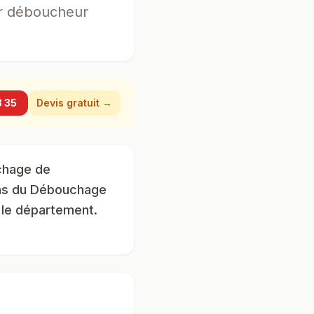
er déboucheur
8 35
Devis gratuit →
chage de
iens du Débouchage
 le département.