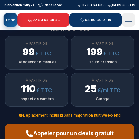
Aller au contenu principal
Intervention 24h/24 · 7j/7 dans le Var
07 83 63 68 35
04 89 66 91 19
07 83 63 68 35
04 89 66 91 19
L
T
D
B
NOS TARIFS FIXES
À PARTIR DE
À PARTIR DE
99
199
€ TTC
€ TTC
Débouchage manuel
Haute pression
À PARTIR DE
À PARTIR DE
110
25
€ TTC
€/ml TTC
Inspection caméra
Curage
Déplacement inclus
Sans majoration nuit/week-end
Appeler pour un devis gratuit