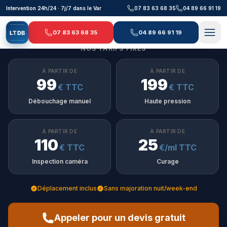
Aller au contenu principal
Intervention 24h/24 · 7j/7 dans le Var
07 83 63 68 35
04 89 66 91 19
07 83 63 68 35
04 89 66 91 19
L
T
D
B
NOS TARIFS FIXES
À PARTIR DE
À PARTIR DE
99
199
€ TTC
€ TTC
Débouchage manuel
Haute pression
À PARTIR DE
À PARTIR DE
110
25
€ TTC
€/ml TTC
Inspection caméra
Curage
Déplacement inclus
Sans majoration nuit/week-end
Appeler pour un devis gratuit