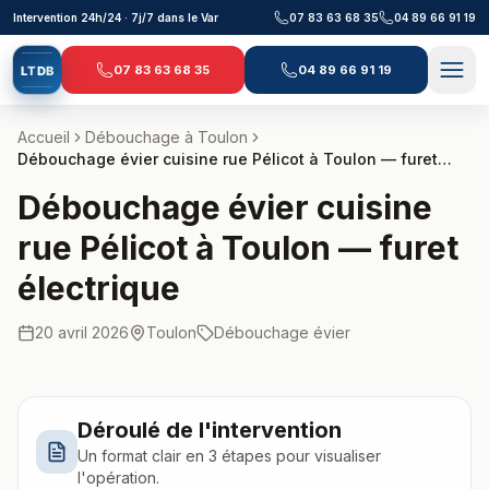
Aller au contenu principal
Intervention 24h/24 · 7j/7 dans le Var
07 83 63 68 35
04 89 66 91 19
07 83 63 68 35
04 89 66 91 19
L
T
D
B
Accueil
Débouchage à
Toulon
Débouchage évier cuisine rue Pélicot à Toulon — furet
électrique
Débouchage évier cuisine
rue Pélicot à Toulon — furet
électrique
20 avril 2026
Toulon
Débouchage évier
Déroulé de l'intervention
Un format clair en 3 étapes pour visualiser
l'opération.