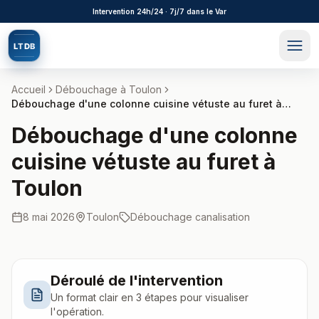
Aller au contenu principal
Intervention 24h/24 · 7j/7 dans le Var
L
T
D
B
Accueil
Débouchage à
Toulon
Débouchage d'une colonne cuisine vétuste au furet à
Toulon
Débouchage d'une colonne
cuisine vétuste au furet à
Toulon
8 mai 2026
Toulon
Débouchage canalisation
Déroulé de l'intervention
Un format clair en 3 étapes pour visualiser
l'opération.