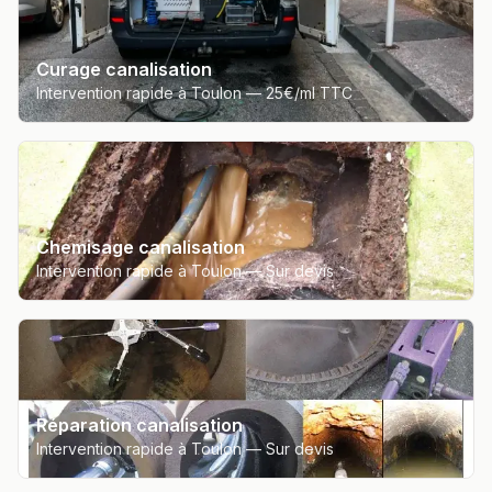
Curage canalisation
Intervention rapide à Toulon —
25€/ml TTC
Chemisage canalisation
Intervention rapide à Toulon —
Sur devis
Réparation canalisation
Intervention rapide à Toulon —
Sur devis