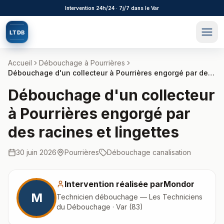
Aller au contenu principal
Intervention 24h/24 · 7j/7 dans le Var
L
T
D
B
Accueil
Débouchage à
Pourrières
Débouchage d'un collecteur à Pourrières engorgé par des
racines et lingettes
Débouchage d'un collecteur
à Pourrières engorgé par
des racines et lingettes
30 juin 2026
Pourrières
Débouchage canalisation
Intervention réalisée par
Mondor
M
Technicien débouchage — Les Techniciens
du Débouchage · Var (83)