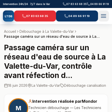
Aller au contenu principal
Intervention 24h/24 · 7j/7 dans le Var
07 83 63 68 35
04 89 66 91 19
07 83 63 68 35
04 89 66 91 19
L
T
D
B
Accueil
Débouchage à
La Valette-du-Var
Passage caméra sur un réseau d'eau de source à La
Valette-du-Var, contrôle avant réfection d...
Passage caméra sur un
réseau d'eau de source à La
Valette-du-Var, contrôle
avant réfection d...
18 juin 2026
La Valette-du-Var
Débouchage canalisation
Intervention réalisée par
Mondor
M
Technicien débouchage — Les Techniciens