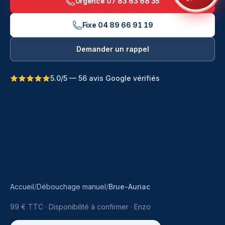
Urgence
07 83 63 68 35
Fixe
04 89 66 91 19
Demander un rappel
5.0/5 — 56 avis Google vérifiés
Accueil
/
Débouchage manuel
/
Brue-Auriac
99 € TTC
·
Disponibilité à confirmer ·
Enzo