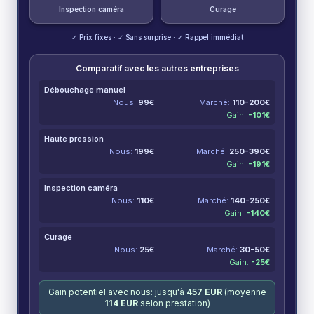
Inspection caméra
Curage
✓ Prix fixes · ✓ Sans surprise · ✓ Rappel immédiat
Comparatif avec les autres entreprises
Débouchage manuel
Nous:
99
€
Marché:
110-200
€
Gain:
-
101
€
Haute pression
Nous:
199
€
Marché:
250-390
€
Gain:
-
191
€
Inspection caméra
Nous:
110
€
Marché:
140-250
€
Gain:
-
140
€
Curage
Nous:
25
€
Marché:
30-50
€
Gain:
-
25
€
Gain potentiel avec nous: jusqu'à
457
EUR
(moyenne
114
EUR
selon prestation)