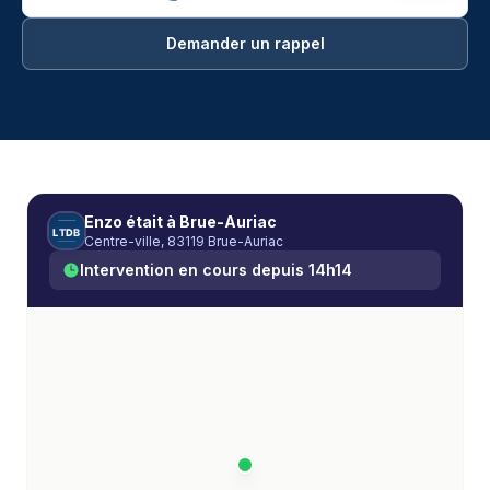
Demander un rappel
Débouchage manuel à Brue-Auriac — Les Techniciens
Enzo
était à
Brue-Auriac
L
T
D
B
Centre-ville, 83119 Brue-Auriac
Intervention en cours depuis
14h14