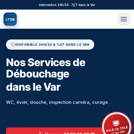
Aller au contenu principal
Intervention 24h/24 · 7j/7 dans le Var
L
T
D
B
DISPONIBLE 24H/24 & 7J/7 DANS LE VAR
Nos Services de
Débouchage
dans le Var
WC, évier, douche, inspection caméra, curage.
VU À LA TÉLÉ
JT de 20h