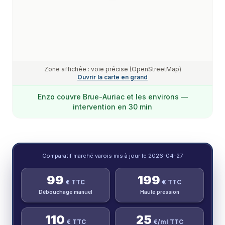
Zone affichée : voie précise (OpenStreetMap)
Ouvrir la carte en grand
Enzo
couvre
Brue-Auriac
et les environs —
intervention en 30 min
Comparatif marché varois mis à jour le
2026-04-27
99
199
€ TTC
€ TTC
Débouchage manuel
Haute pression
110
25
€ TTC
€/ml TTC