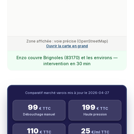
Zone affichée : voie précise (OpenStreetMap)
Ouvrir la carte en grand
Enzo
couvre
Brignoles (83170)
et les environs —
intervention en 30 min
Comparatif marché varois mis à jour le
2026-04-27
99
199
€ TTC
€ TTC
Débouchage manuel
Haute pression
110
25
€ TTC
€/ml TTC