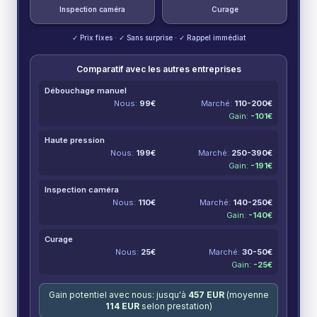
Inspection caméra
Curage
✓ Prix fixes · ✓ Sans surprise · ✓ Rappel immédiat
Comparatif avec les autres entreprises
Débouchage manuel
Nous:
99
€
Marché:
110-200
€
Gain:
-
101
€
Haute pression
Nous:
199
€
Marché:
250-390
€
Gain:
-
191
€
Inspection caméra
Nous:
110
€
Marché:
140-250
€
Gain:
-
140
€
Curage
Nous:
25
€
Marché:
30-50
€
Gain:
-
25
€
Gain potentiel avec nous: jusqu'à
457
EUR
(moyenne
114
EUR
selon prestation)