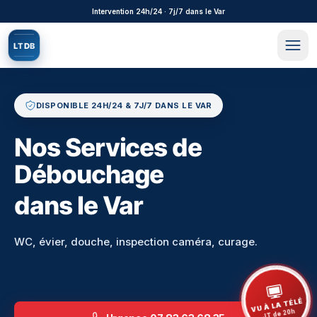
Aller au contenu principal
Intervention 24h/24 · 7j/7 dans le Var
L
T
D
B
DISPONIBLE 24H/24 & 7J/7 DANS LE VAR
Nos Services de
Débouchage
dans le Var
WC, évier, douche, inspection caméra, curage.
VU À LA TÉLÉ
JT de 20h