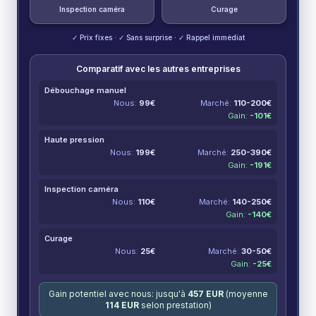
Inspection caméra
Curage
✓ Prix fixes · ✓ Sans surprise · ✓ Rappel immédiat
Comparatif avec les autres entreprises
Débouchage manuel
Nous:
99
€
Marché:
110-200
€
Gain:
-
101
€
Haute pression
Nous:
199
€
Marché:
250-390
€
Gain:
-
191
€
Inspection caméra
Nous:
110
€
Marché:
140-250
€
Gain:
-
140
€
Curage
Nous:
25
€
Marché:
30-50
€
Gain:
-
25
€
Gain potentiel avec nous: jusqu'à
457
EUR
(moyenne
114
EUR
selon prestation)