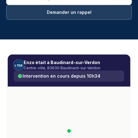
Demander un rappel
Débouchage manuel à Baudinard-sur-Verdon — Les Te
Enzo
était à
Baudinard-sur-Verdon
L
T
D
B
Centre-ville, 83630 Baudinard-sur-Verdon
Intervention en cours depuis
10h34