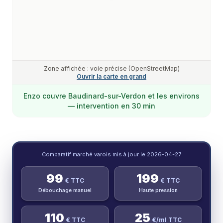
Zone affichée : voie précise (OpenStreetMap)
Ouvrir la carte en grand
Enzo
couvre
Baudinard-sur-Verdon
et les environs
— intervention en 30 min
Comparatif marché varois mis à jour le
2026-04-27
99
199
€ TTC
€ TTC
Débouchage manuel
Haute pression
110
25
€ TTC
€/ml TTC