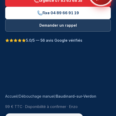
Urgence
07 83 63 68 35
Fixe
04 89 66 91 19
Demander un rappel
5.0/5 — 56 avis Google vérifiés
Accueil
/
Débouchage manuel
/
Baudinard-sur-Verdon
99 € TTC
·
Disponibilité à confirmer ·
Enzo