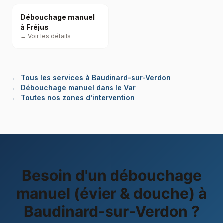
Débouchage manuel
à Fréjus
→ Voir les détails
←
Tous les services à Baudinard-sur-Verdon
←
Débouchage manuel dans le Var
← Toutes nos zones d'intervention
Besoin d'un
débouchage
manuel (évier & douche)
à
Baudinard-sur-Verdon
?