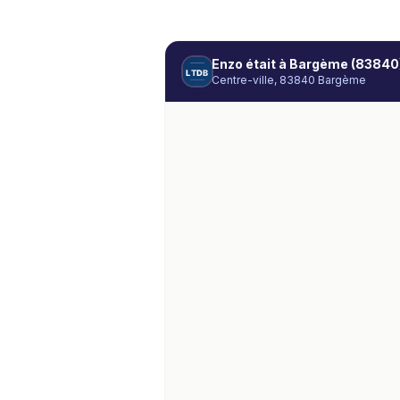
Enzo
était à
Bargème (83840
L
T
D
B
Centre-ville, 83840 Bargème