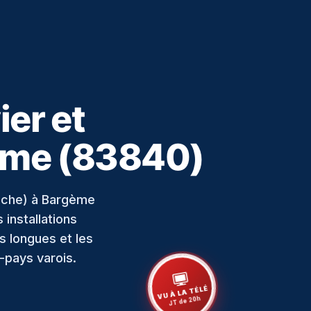
er et
ème (83840)
uche) à Bargème
installations
ns longues et les
-pays varois.
VU À LA TÉLÉ
JT de 20h