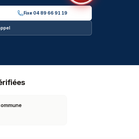
Fixe
04 89 66 91 19
appel
echniciens du Débouchage
érifiées
a commune