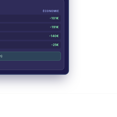
ÉCONOMIE
-
101
€
-
191
€
-
140
€
-
25
€
n)