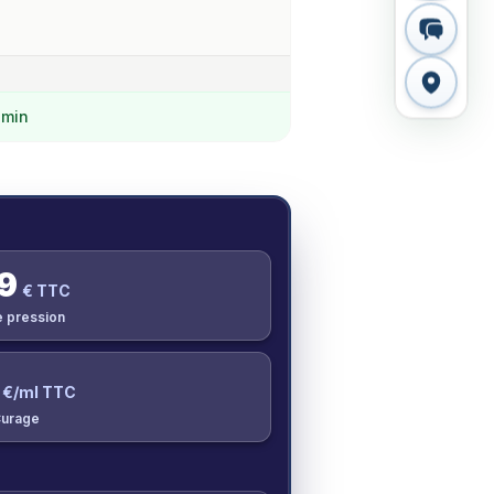
 min
9
€ TTC
e pression
€/ml TTC
urage