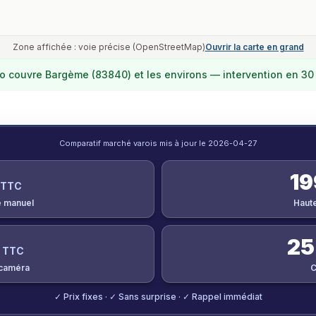
Zone affichée : voie précise (OpenStreetMap)
Ouvrir la carte en grand
o
couvre
Bargème (83840)
et les environs — intervention en 30
Comparatif marché varois mis à jour le
2026-04-27
19
 TTC
 manuel
Haut
25
 TTC
 caméra
C
✓ Prix fixes · ✓ Sans surprise · ✓ Rappel immédiat