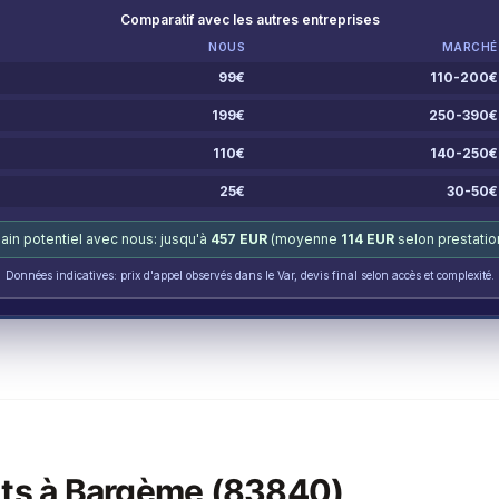
Comparatif avec les autres entreprises
NOUS
MARCHÉ
99
€
110-200
€
199
€
250-390
€
110
€
140-250
€
25
€
30-50
€
ain potentiel avec nous: jusqu'à
457
EUR
(moyenne
114
EUR
selon prestatio
Données indicatives: prix d'appel observés dans le Var, devis final selon accès et complexité.
ts à
Bargème (83840)