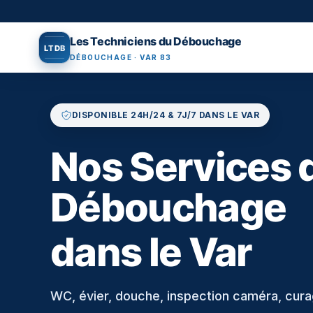
Aller au contenu principal
Les Techniciens du Débouchage
L
T
D
B
DÉBOUCHAGE · VAR 83
DISPONIBLE 24H/24 & 7J/7 DANS LE VAR
Nos Services 
Débouchage
dans le Var
WC, évier, douche, inspection caméra, cura