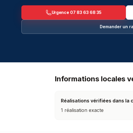
Urgence
07 83 63 68 35
Demander un r
Débouchage manuel à Bargème (83840) — Les T
Informations locales v
Réalisations vérifiées dans l
1 réalisation exacte