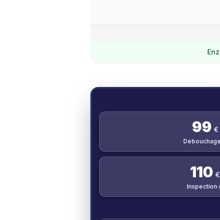
Enz
99
€
Débouchage
110
€
Inspection