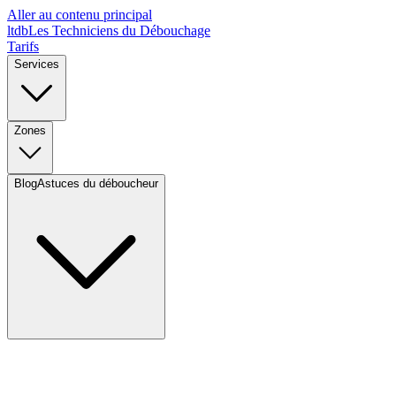
Aller au contenu principal
l
t
d
b
Les Techniciens du Débouchage
Tarifs
Services
Zones
Blog
Astuces du déboucheur