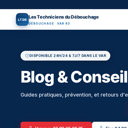
Aller au contenu principal
Les Techniciens du Débouchage
L
T
D
B
DÉBOUCHAGE · VAR 83
DISPONIBLE 24H/24 & 7J/7 DANS LE VAR
Blog & Consei
Guides pratiques, prévention, et retours d'