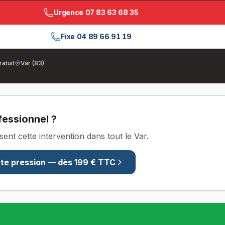
Urgence
07 83 63 68 35
Fixe
04 89 66 91 19
ratuit
Var (83)
fessionnel ?
sent cette intervention dans tout le Var.
te pression
— dès
199
€ TTC