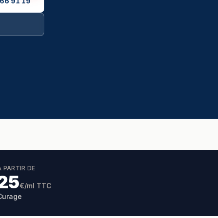
 66 91 19
À PARTIR DE
25
€/ml TTC
Curage