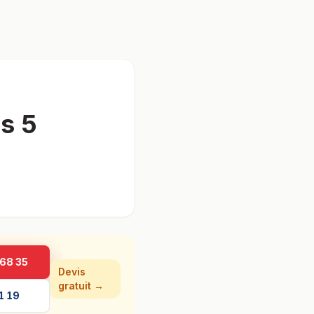
s 5
 68 35
Devis
gratuit →
1 19