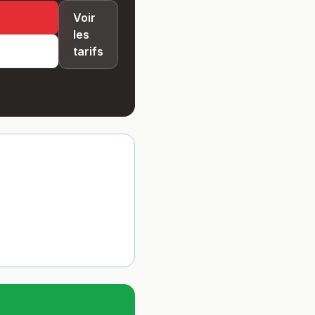
Voir
les
tarifs