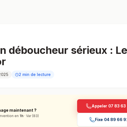
n déboucheur sérieux : Le
or
2025
2
min de lecture
Appeler
07 83 63
hage maintenant ?
ervention en
1h
· Var (83)
Fixe
04 89 66 9