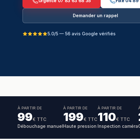
Urgence
07 83 63 68 35
Fixe
04 89
Demander un rappel
5.0/5 — 56 avis Google vérifiés
À PARTIR DE
À PARTIR DE
À PARTIR DE
99
199
110
€ TTC
€ TTC
€ TTC
Débouchage manuel
Haute pression
Inspection caméra