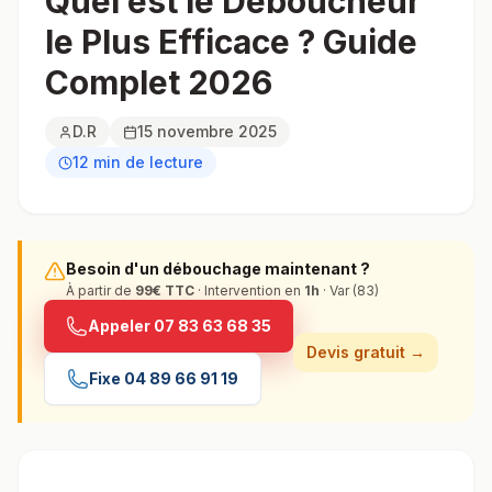
Quel est le Déboucheur
le Plus Efficace ? Guide
Complet 2026
D.R
15 novembre 2025
12
min de lecture
Besoin d'un débouchage maintenant ?
À partir de
99€ TTC
· Intervention en
1h
· Var (83)
Appeler
07 83 63 68 35
Devis gratuit →
Fixe
04 89 66 91 19