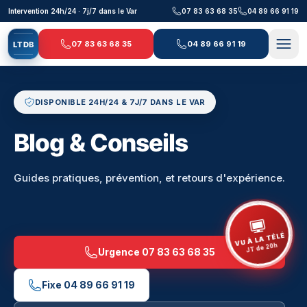
Aller au contenu principal
Intervention 24h/24 · 7j/7 dans le Var
07 83 63 68 35
04 89 66 91 19
07 83 63 68 35
04 89 66 91 19
L
T
D
B
DISPONIBLE 24H/24 & 7J/7 DANS LE VAR
Blog & Conseils
Guides pratiques, prévention, et retours d'expérience.
VU À LA TÉLÉ
JT de 20h
Urgence
07 83 63 68 35
Fixe
04 89 66 91 19