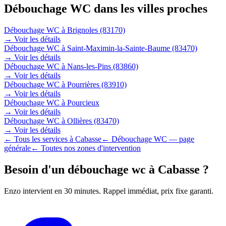
Débouchage WC
dans les villes proches
Débouchage WC
à
Brignoles (83170)
→ Voir les détails
Débouchage WC
à
Saint-Maximin-la-Sainte-Baume (83470)
→ Voir les détails
Débouchage WC
à
Nans-les-Pins (83860)
→ Voir les détails
Débouchage WC
à
Pourrières (83910)
→ Voir les détails
Débouchage WC
à
Pourcieux
→ Voir les détails
Débouchage WC
à
Ollières (83470)
→ Voir les détails
← Tous les services à
Cabasse
←
Débouchage WC
— page
générale
← Toutes nos zones d'intervention
Besoin d'un
débouchage wc
à
Cabasse
?
Enzo
intervient en
30
minutes. Rappel immédiat, prix fixe garanti.