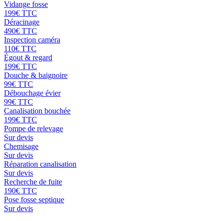
Vidange fosse
199
€ TTC
Déracinage
490
€ TTC
Inspection caméra
110
€ TTC
Égout & regard
199
€ TTC
Douche & baignoire
99
€ TTC
Débouchage évier
99
€ TTC
Canalisation bouchée
199
€ TTC
Pompe de relevage
Sur devis
Chemisage
Sur devis
Réparation canalisation
Sur devis
Recherche de fuite
190
€ TTC
Pose fosse septique
Sur devis