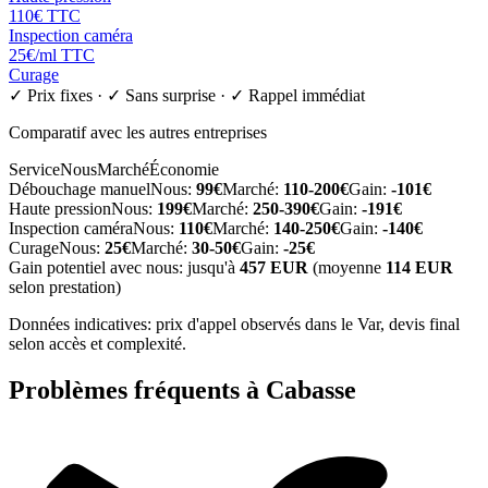
110
€ TTC
Inspection caméra
25
€/ml TTC
Curage
✓ Prix fixes · ✓ Sans surprise · ✓ Rappel immédiat
Comparatif avec les autres entreprises
Service
Nous
Marché
Économie
Débouchage manuel
Nous:
99
€
Marché:
110-200
€
Gain:
-
101
€
Haute pression
Nous:
199
€
Marché:
250-390
€
Gain:
-
191
€
Inspection caméra
Nous:
110
€
Marché:
140-250
€
Gain:
-
140
€
Curage
Nous:
25
€
Marché:
30-50
€
Gain:
-
25
€
Gain potentiel avec nous: jusqu'à
457
EUR
(moyenne
114
EUR
selon prestation)
Données indicatives: prix d'appel observés dans le Var, devis final
selon accès et complexité.
Problèmes fréquents à
Cabasse