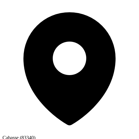
Cabasse
(
83340
)