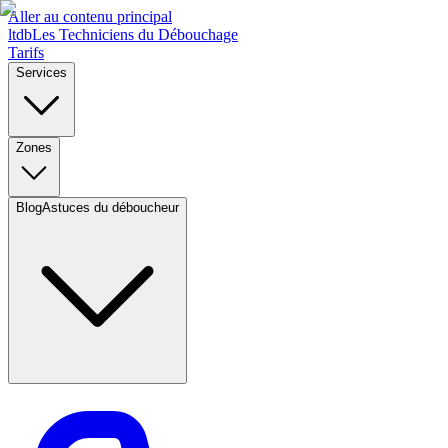
Aller au contenu principal
l
t
d
b
Les Techniciens du Débouchage
Tarifs
Services
Zones
Blog
Astuces du déboucheur