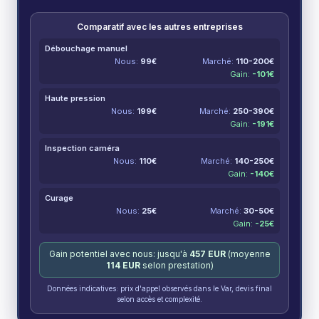
Comparatif avec les autres entreprises
Débouchage manuel
Nous:
99
€
Marché:
110-200
€
Gain:
-
101
€
Haute pression
Nous:
199
€
Marché:
250-390
€
Gain:
-
191
€
Inspection caméra
Nous:
110
€
Marché:
140-250
€
Gain:
-
140
€
Curage
Nous:
25
€
Marché:
30-50
€
Gain:
-
25
€
Gain potentiel avec nous: jusqu'à
457
EUR
(moyenne
114
EUR
selon prestation)
Données indicatives: prix d'appel observés dans le Var, devis final
selon accès et complexité.