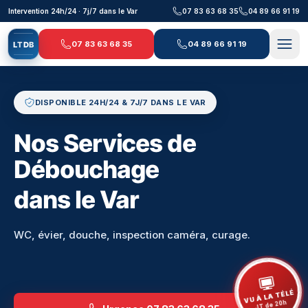
Aller au contenu principal
Intervention 24h/24 · 7j/7 dans le Var
07 83 63 68 35
04 89 66 91 19
07 83 63 68 35
04 89 66 91 19
L
T
D
B
DISPONIBLE 24H/24 & 7J/7 DANS LE VAR
Nos Services de
Débouchage
dans le Var
WC, évier, douche, inspection caméra, curage.
VU À LA TÉLÉ
JT de 20h