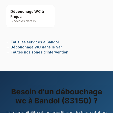
Débouchage WC à
Fréjus
→ Voir les détails
←
Tous les services à Bandol
←
Débouchage WC dans le Var
← Toutes nos zones d'intervention
Besoin d'un
débouchage
wc
à
Bandol (83150)
?
La disponibilité et les conditions de la prestation