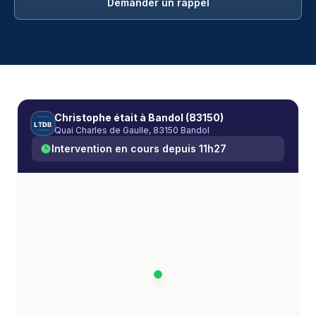
Demander un rappel
Débouchage WC à Bandol (83150) — Les Techniciens 
Christophe
était à
Bandol (83150)
L
T
D
B
Quai Charles de Gaulle, 83150 Bandol
Intervention en cours depuis
11h27