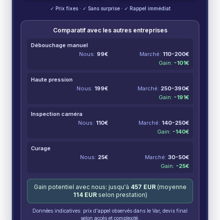
✓ Prix fixes · ✓ Sans surprise · ✓ Rappel immédiat
Comparatif avec les autres entreprises
Débouchage manuel
Nous:
99
€
Marché:
110-200
€
Gain:
-
101
€
Haute pression
Nous:
199
€
Marché:
250-390
€
Gain:
-
191
€
Inspection caméra
Nous:
110
€
Marché:
140-250
€
Gain:
-
140
€
Curage
Nous:
25
€
Marché:
30-50
€
Gain:
-
25
€
Gain potentiel avec nous: jusqu'à
457
EUR
(moyenne
114
EUR
selon prestation)
Données indicatives: prix d'appel observés dans le Var, devis final
selon accès et complexité.