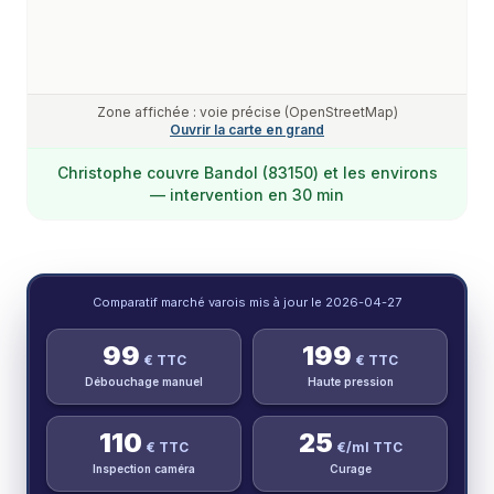
Zone affichée : voie précise (OpenStreetMap)
Ouvrir la carte en grand
Christophe
couvre
Bandol (83150)
et les environs
— intervention en 30 min
Comparatif marché varois mis à jour le
2026-04-27
99
199
€ TTC
€ TTC
Débouchage manuel
Haute pression
110
25
€ TTC
€/ml TTC
Inspection caméra
Curage