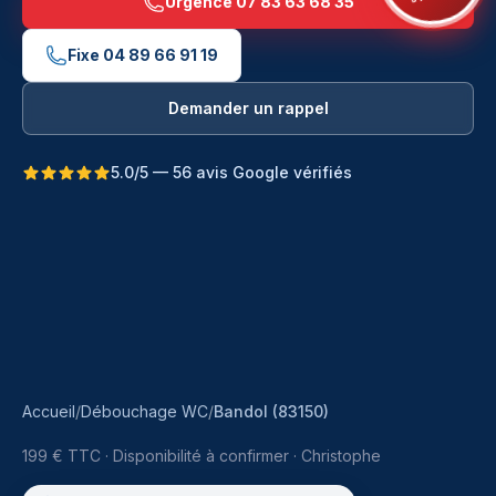
Urgence
07 83 63 68 35
Fixe
04 89 66 91 19
Demander un rappel
5.0/5 — 56 avis Google vérifiés
Accueil
/
Débouchage WC
/
Bandol (83150)
199 € TTC
·
Disponibilité à confirmer ·
Christophe